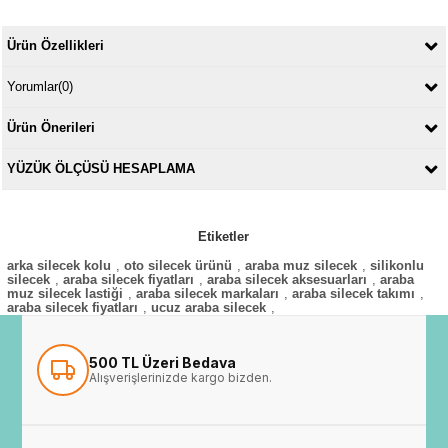
Ürün Özellikleri
Yorumlar
(0)
Ürün Önerileri
YÜZÜK ÖLÇÜSÜ HESAPLAMA
Etiketler
arka silecek kolu
,
oto silecek ürünü
,
araba muz silecek
,
silikonlu
silecek
,
araba silecek fiyatları
,
araba silecek aksesuarları
,
araba
muz silecek lastiği
,
araba silecek markaları
,
araba silecek takımı
,
araba silecek fiyatları
,
ucuz araba silecek
,
500 TL Üzeri Bedava
Alışverişlerinizde kargo bizden.