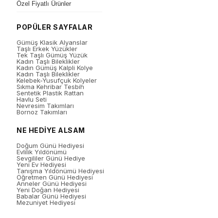
Özel Fiyatlı Ürünler
POPÜLER SAYFALAR
Gümüş Klasik Alyanslar
Taşlı Erkek Yüzükler
Tek Taşlı Gümüş Yüzük
Kadın Taşlı Bileklikler
Kadın Gümüş Kalpli Kolye
Kadın Taşlı Bileklikler
Kelebek-Yusufçuk Kolyeler
Sıkma Kehribar Tesbih
Sentetik Plastik Rattan
Havlu Seti
Nevresim Takımları
Bornoz Takımları
NE HEDİYE ALSAM
Doğum Günü Hediyesi
Evlilik Yıldönümü
Sevgililer Günü Hediye
Yeni Ev Hediyesi
Tanışma Yıldönümü Hediyesi
Öğretmen Günü Hediyesi
Anneler Günü Hediyesi
Yeni Doğan Hediyesi
Babalar Günü Hediyesi
Mezuniyet Hediyesi