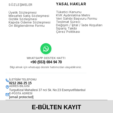
YASAL HAKLAR
SÖZLEŞMELER
Tüketici Kanunu
Üyelik Sözleşmesi
KVK Aydınlatma Metni
Mesafeli Satış Sözleşmesi
Veri Sahibi Başvuru Formu
Gizlilik Sözleşmesi
Teslimat Süreci
Kapıda Ödeme Sözleşmesi
Değişim / İptal / İade Koşulları
Ön Bilgilendirme Formu
Sipariş Takibi
Çerez Politikası
WHATSAPP DESTEK HATTI
+90 (553) 694 94 70
Bilgi almak için whatsapp destek hattımızdan ulaşabilirsiniz.
İLETIŞIM TELEFONU
0212 266 25 15
ADRES BILGISI
Turgutözal Mahallesi 37 nci Sk. No:23 Esenyurt/İstanbul
E-POSTA ADRESI
[email protected]
E-BÜLTEN KAYIT