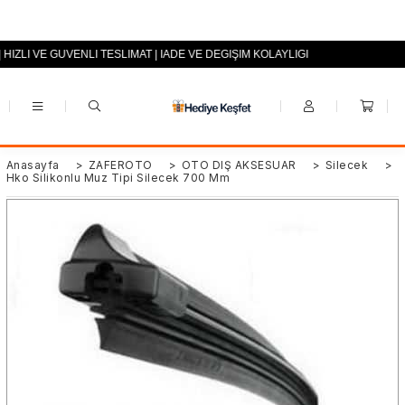
 HIZLI VE GÜVENLİ TESLİMAT | İADE VE DEĞİŞİM KOLAYLIĞI
+90 (0553) 694 94 70
Anasayfa
>
ZAFEROTO
>
OTO DIŞ AKSESUAR
>
Silecek
>
Hko Silikonlu Muz Tipi Silecek 700 Mm