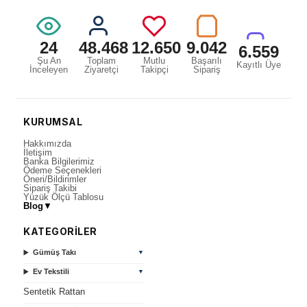
24
48.468
12.650
9.042
6.559
Şu An
Toplam
Mutlu
Başarılı
Kayıtlı Üye
İnceleyen
Ziyaretçi
Takipçi
Sipariş
KURUMSAL
Hakkımızda
İletişim
Banka Bilgilerimiz
Ödeme Seçenekleri
Öneri/Bildirimler
Sipariş Takibi
Yüzük Ölçü Tablosu
Blog
▼
KATEGORİLER
Gümüş Takı
▼
Ev Tekstili
▼
Sentetik Rattan