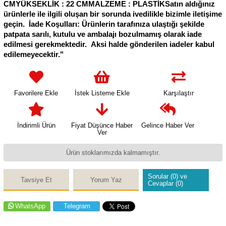
CMYÜKSEKLİK : 22 CMMALZEME : PLASTİKSatın aldığınız
ürünlerle ile ilgili oluşan bir sorunda ivedilikle bizimle iletişime
geçin. İade Koşulları: Ürünlerin tarafınıza ulaştığı şekilde
patpata sarılı, kutulu ve ambalajı bozulmamış olarak iade
edilmesi gerekmektedir. Aksi halde gönderilen iadeler kabul
edilemeyecektir."
Favorilere Ekle
İstek Listeme Ekle
Karşılaştır
İndirimli Ürün
Fiyat Düşünce Haber
Gelince Haber Ver
Ver
Ürün stoklarımızda kalmamıştır.
Sorular (0) ve
Tavsiye Et
Yorum Yaz
Cevaplar (0)
WhatsApp
Telegram