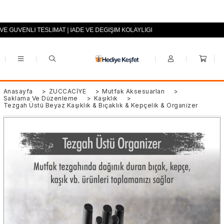
VE GÜVENLİ TESLİMAT | İADE VE DEĞİŞİM KOLAYLIĞI
+90 (0553) 694 94 70
Anasayfa
>
ZÜCCACİYE
>
Mutfak Aksesuarları
>
Saklama Ve Düzenleme
>
Kaşıklık
>
Tezgah Üstü Beyaz Kaşıklık & Bıçaklık & Kepçelik & Organizer