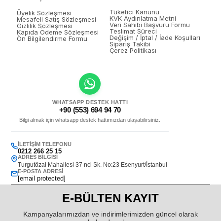
Tüketici Kanunu
Üyelik Sözleşmesi
KVK Aydınlatma Metni
Mesafeli Satış Sözleşmesi
Veri Sahibi Başvuru Formu
Gizlilik Sözleşmesi
Teslimat Süreci
Kapıda Ödeme Sözleşmesi
Değişim / İptal / İade Koşulları
Ön Bilgilendirme Formu
Sipariş Takibi
Çerez Politikası
WHATSAPP DESTEK HATTI
+90 (553) 694 94 70
Bilgi almak için whatsapp destek hattımızdan ulaşabilirsiniz.
İLETIŞIM TELEFONU
0212 266 25 15
ADRES BILGISI
Turgutözal Mahallesi 37 nci Sk. No:23 Esenyurt/İstanbul
E-POSTA ADRESI
[email protected]
E-BÜLTEN KAYIT
Kampanyalarımızdan ve indirimlerimizden güncel olarak