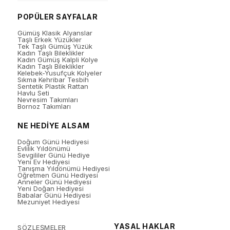
POPÜLER SAYFALAR
Gümüş Klasik Alyanslar
Taşlı Erkek Yüzükler
Tek Taşlı Gümüş Yüzük
Kadın Taşlı Bileklikler
Kadın Gümüş Kalpli Kolye
Kadın Taşlı Bileklikler
Kelebek-Yusufçuk Kolyeler
Sıkma Kehribar Tesbih
Sentetik Plastik Rattan
Havlu Seti
Nevresim Takımları
Bornoz Takımları
NE HEDİYE ALSAM
Doğum Günü Hediyesi
Evlilik Yıldönümü
Sevgililer Günü Hediye
Yeni Ev Hediyesi
Tanışma Yıldönümü Hediyesi
Öğretmen Günü Hediyesi
Anneler Günü Hediyesi
Yeni Doğan Hediyesi
Babalar Günü Hediyesi
Mezuniyet Hediyesi
YASAL HAKLAR
SÖZLEŞMELER