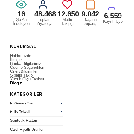
16
48.468
12.650
9.042
6.559
Şu An
Toplam
Mutlu
Başarılı
Kayıtlı Üye
İnceleyen
Ziyaretçi
Takipçi
Sipariş
KURUMSAL
Hakkımızda
İletişim
Banka Bilgilerimiz
Ödeme Seçenekleri
Öneri/Bildirimler
Sipariş Takibi
Yüzük Ölçü Tablosu
Blog
▼
KATEGORİLER
Gümüş Takı
▼
Ev Tekstili
▼
Sentetik Rattan
Özel Fiyatlı Ürünler