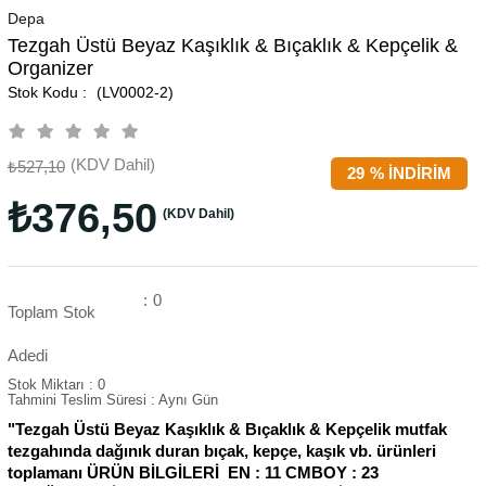
Depa
Tezgah Üstü Beyaz Kaşıklık & Bıçaklık & Kepçelik &
Organizer
(LV0002-2)
(KDV Dahil)
₺527,10
29
%
İNDIRIM
₺376,50
(KDV Dahil)
:
0
Toplam Stok
Adedi
Stok Miktarı
:
0
Tahmini Teslim Süresi
:
Aynı Gün
"Tezgah Üstü Beyaz Kaşıklık & Bıçaklık & Kepçelik mutfak
tezgahında dağınık duran bıçak, kepçe, kaşık vb. ürünleri
toplamanı ÜRÜN BİLGİLERİ EN : 11 CMBOY : 23